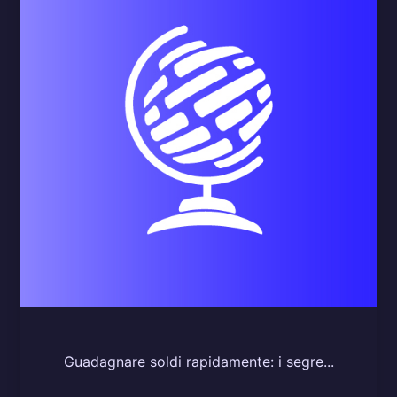
Guadagnare soldi rapidamente: i segre...