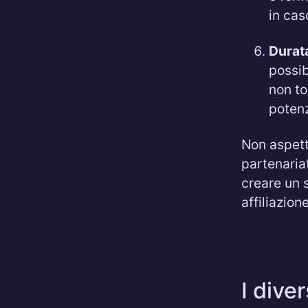
in cas
Durata
possib
non to
potenzi
Non aspett
partenariat
creare un 
affiliazione
I dive