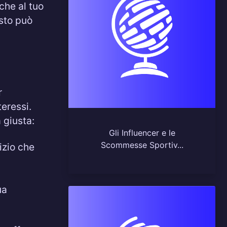
che al tuo
esto può
r
teressi.
 giusta:
Gli Influencer e le
Scommesse Sportiv...
vizio che
ua