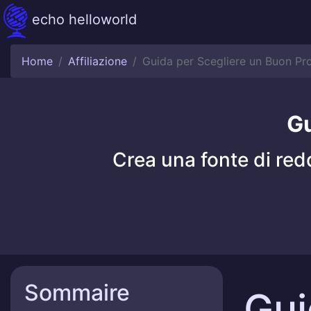
echo helloworld
Home
Affiliazione
Guida per Scegliere un Buon Pr
Gu
Crea una fonte di red
Sommaire
Gui