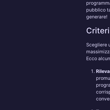
programma 
pubblico t
generare!
Criter
Scegliere 
massimizzar
Ecco alcuni
Rileva
promuo
progra
corris
conve