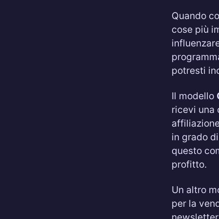
Quando con
cose più i
influenzar
programma 
potresti in
Il modello
ricevi una
affiliazio
in grado di
questo com
profitto.
Un altro mo
per la vend
newsletter