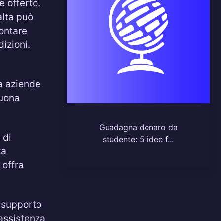
e offerto.
alta può
rontare
izioni.
da aziende
buona
Guadagna denaro da
 di
studente: 5 idee f...
za
 offra
 supporto
 assistenza