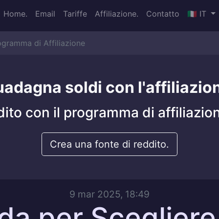
Home.
Email
Tariffe
Affiliazione.
Contatto
🇮🇹 IT
ogramma di Affiliazione
adagna soldi con l'affiliazio
dito con il programma di affiliazio
Crea una fonte di reddito.
9 mar 2025, 18:49
da per Scegliere