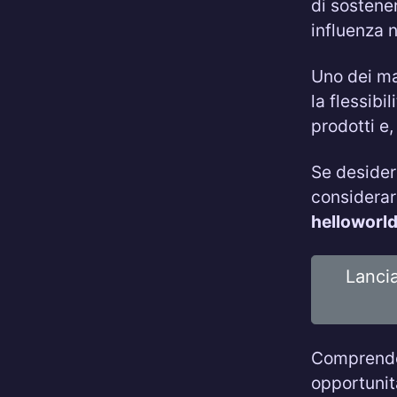
di sostene
influenza 
Uno dei ma
la flessibi
prodotti e,
Se desider
considerar
helloworl
Lancia
Comprendere
opportunità