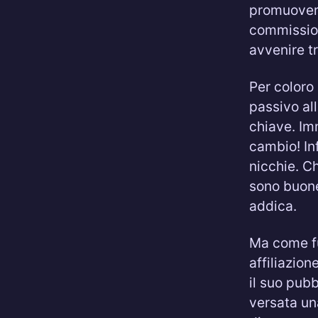
promuovere
commission
avvenire t
Per coloro
passivo all
chiave. Im
cambio! Inf
nicchie. C
sono buone
addica.
Ma come fu
affiliazion
il suo pubb
versata un