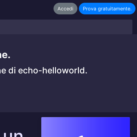
Accedi
Prova gratuitamente.
ne.
ne di echo-helloworld.
 un