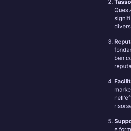
Tasso
Questo
signif
divers
Reput
fondam
ben co
reputa
Facili
market
nell'e
risors
Suppo
e form