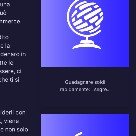
 una
può
ommerce.
dito
e la
 denaro in
tte le
sere, ci
e ti si
Guadagnare soldi
rapidamente: i segre...
viderli con
k, viene
e non solo