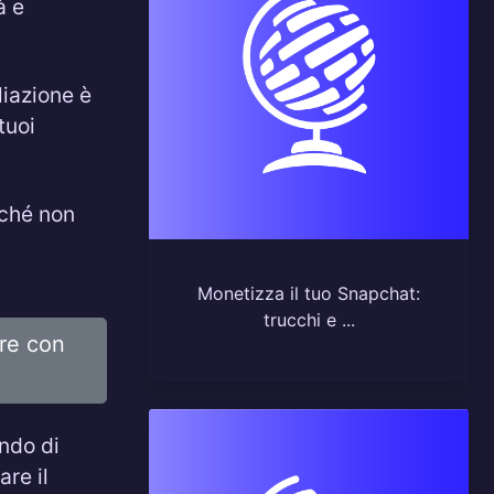
à e
liazione è
tuoi
rché non
Monetizza il tuo Snapchat:
trucchi e ...
are con
ondo di
are il