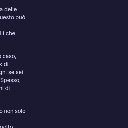
a delle
Questo può
li che
o caso,
k di
gni se sei
. Spesso,
i di
o non solo
molto