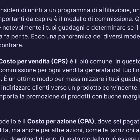
sideri di unirti a un programma di affiliazione, un
mportanti da capire è il modello di commissione. 
e notevolmente i tuoi guadagni e determinare se il
fa per te. Ecco una panoramica dei diversi model
contrare.
Costo per vendita (CPS)
è il più comune. In quest
 commissione per ogni vendita generata dal tuo lin
ne. È un ottimo modo per massimizzare i tuoi guada
 indirizzare clienti verso un prodotto convincente
porta la promozione di prodotti con buone margin
dello è il
Costo per azione (CPA)
, dove sei pagat
ita, ma anche per altre azioni, come le iscrizioni a
 o i download di app. Questo modello può essere 