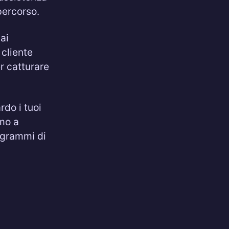
percorso.
hai
 cliente
r catturare
rdo i tuoi
amo a
ogrammi di