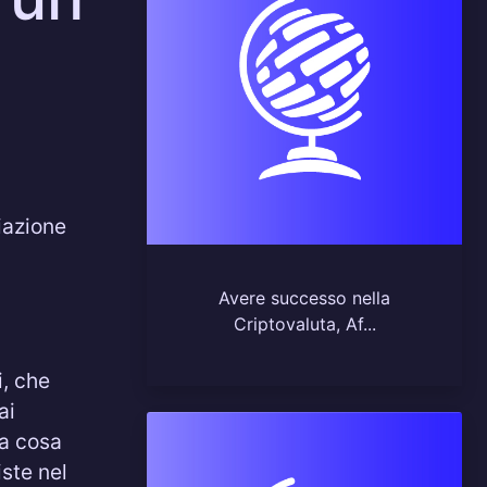
liazione
Avere successo nella
Criptovaluta, Af...
i, che
ai
Ma cosa
iste nel